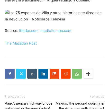
slavery are abolished. – Miguel Hidalgo y Costilla.
Source:
lifeder.com
,
mediotiempo.com
The Mazatlan Post
Previous article
Next article
Pan-American highway bridge
Mexico, the second country in
collapsed in Durango (video)
the Americas with the most